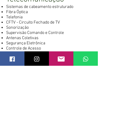
Sistemas de cabeamento estruturado
Fibra Óptica
Telefonia
CFTV - Circuito Fechado de TV
Sonorização
Supervisão Comando e Controle
Antenas Coletivas
Segurança Eletrônica
Controle de Acesso
Sustentabilidade
Sistemas de aquecimento solar de água
Sistemas de captação e reutilização de água de
chuva
Sistemas de tratamento de água cinza e água
negra
Telhados verdes
Fundação e obras de
terra
Contenção de taludes